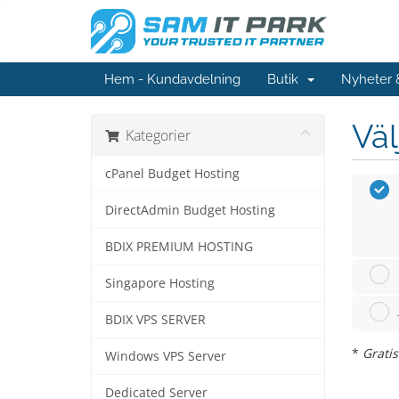
Hem - Kundavdelning
Butik
Nyheter
Väl
Kategorier
cPanel Budget Hosting
DirectAdmin Budget Hosting
BDIX PREMIUM HOSTING
Singapore Hosting
BDIX VPS SERVER
*
Grati
Windows VPS Server
Dedicated Server