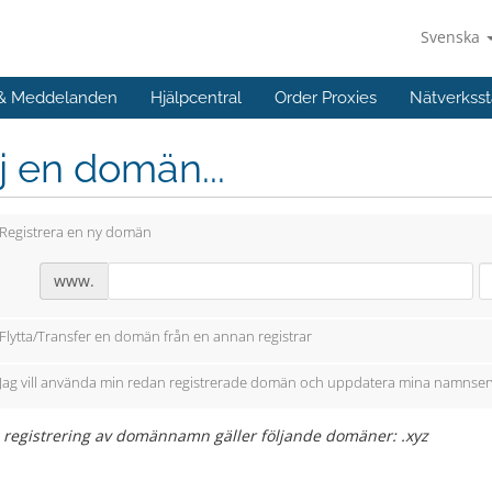
Svenska
 & Meddelanden
Hjälpcentral
Order Proxies
Nätverksst
j en domän...
Registrera en ny domän
www.
Flytta/Transfer en domän från en annan registrar
Jag vill använda min redan registrerade domän och uppdatera mina namnser
s registrering av domännamn gäller följande domäner: .xyz