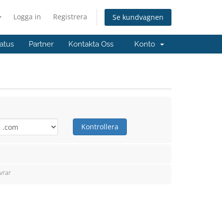
Logga in
Registrera
Se kundvagnen
atus
Partner
Kontakta Oss
Konto
Kontrollera
vrar