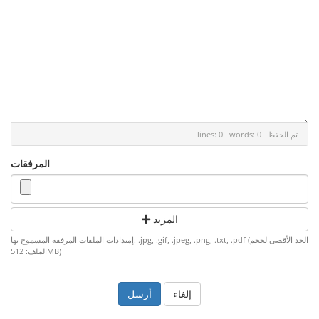
تم الحفظ
lines: 0 words: 0
المرفقات
المزيد
إمتدادات الملفات المرفقة المسموح بها: .jpg, .gif, .jpeg, .png, .txt, .pdf (الحد الأقصى لحجم
الملف: 512MB)
إلغاء