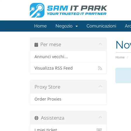
Home
Negozio
Comunicazioni
Ar
No
Per mese
Annunci vecchi...
Home
Visualizza RSS Feed
Proxy Store
Order Proxies
Assistenza
I miei ticket