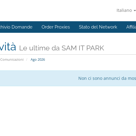
Italiano
chivio Domande
Order Proxies
Stato del Network
Affili
vità
Le ultime da SAM IT PARK
Comunicazioni
Ago 2026
Non ci sono annunci da mos