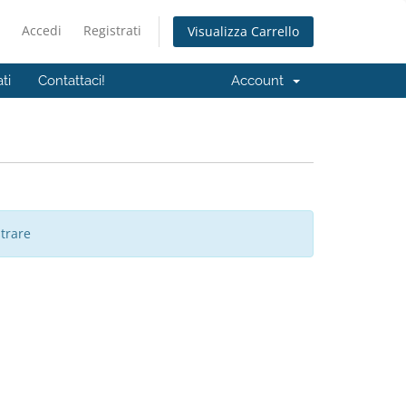
Accedi
Registrati
Visualizza Carrello
ati
Contattaci!
Account
trare